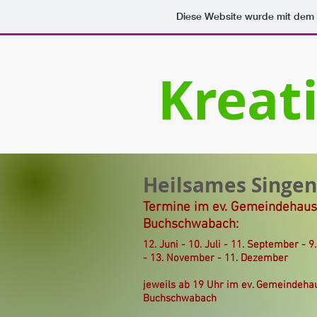
Diese Website wurde mit de
Kreat
Heilsames Singen
Termine im ev. Gemeindehaus
Buchschwabach:
12. Juni - 10. Juli - 11. September - 9
- 13. November - 11. Dezember
jeweils ab 19 Uhr im ev. Gemeindeha
Buchschwabach