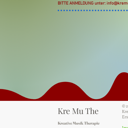
BITTE ANMELDUNG unter:
info@krem
© 
Kre Mu The
Kre
Ers
Kreative Musik Therapie
Im