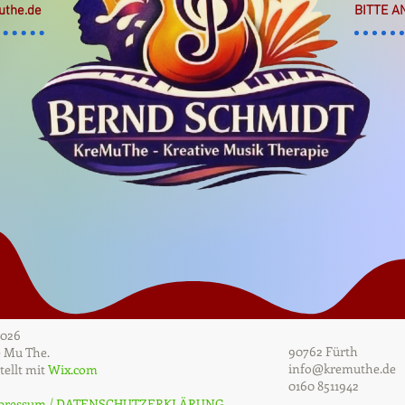
uthe.de
BITTE A
2026
90762 Fürth
 Mu The.
info@kremuthe.de
tellt mit
Wix.com
0160 8511942
pressum / DATENSCHUTZERKLÄRUNG